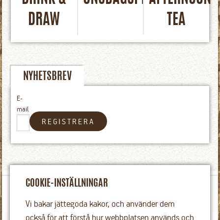
DRAW
TEA
NYHETSBREV
E-
mail
REGISTRERA
COOKIE-INSTÄLLNINGAR
Vi bakar med kärlek och månar om hantverket, de naturliga
Vi bakar jättegoda kakor, och använder dem
råvarorna och våra leverantörer.
också för att förstå hur webbplatsen används och