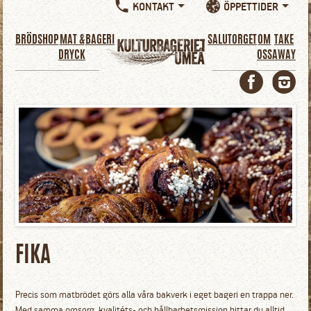
KONTAKT
ÖPPETTIDER
Hoppa
till
huvudinnehåll
BRÖDSHOP
MAT &
BAGERI
SALUTORGET
OM
TAKE
DRYCK
OSS
AWAY
FIKA
Precis som matbrödet görs alla våra bakverk i eget bageri en trappa ner.
Med samma omsorg, kvalitéts- och hållbarhetsmission hittar du alltid