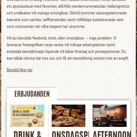
ett grundutbud med favoriter, alltifrån kardemummabullar, hallongrottor
och småkakor till matiga smörgåsar. Därtill kommer säsongsbetonade
bakverk som semlor, saffransbullar samt tillfälliga lustbetonade verk
som croissanter när våra bagare har utrymme.
Vill du beställa fikabröd, bröd, eller smörgåsar – inga problem. Vi
levererar fredagsfikat varje vecka till många arbetsplatser samt
enskilda beställningar löpande till både företag och privatpersoner. Du
kan både hämta här hos oss och få din beställning utkörd mot en avgift.
Beställ fika här
ERBJUDANDEN
DRINK &
ONSDAGSPIZZAN
AFTERNOON