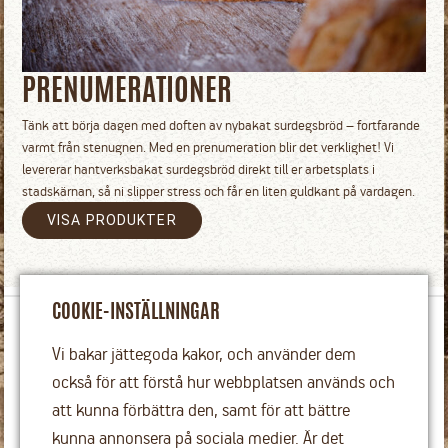
PRENUMERATIONER
Tänk att börja dagen med doften av nybakat surdegsbröd – fortfarande
varmt från stenugnen. Med en prenumeration blir det verklighet! Vi
levererar hantverksbakat surdegsbröd direkt till er arbetsplats i
stadskärnan, så ni slipper stress och får en liten guldkant på vardagen.
VISA PRODUKTER
COOKIE-INSTÄLLNINGAR
Vi bakar med kärlek och månar om hantverket, de naturliga
Vi bakar jättegoda kakor, och använder dem
råvarorna och våra leverantörer.
också för att förstå hur webbplatsen används och
STORGATAN 46, UMEÅ (INOMHUSTORGET I VÄVEN).
att kunna förbättra den, samt för att bättre
CAFÉ & RESTAURANG:
090-690 33 33
• BAGERI & BRÖDBUTIK:
kunna annonsera på sociala medier. Är det